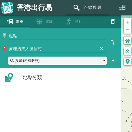
香港出行易
路線搜尋
+
乘車
駕駛
步行
−
搜尋 (所有服務)
地點分類