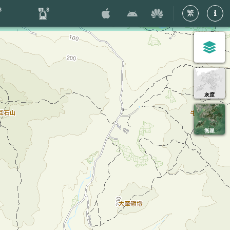
繁
灰度
衛星