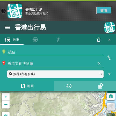
香港出行易
查看
×
開啟流動應用程式
香港出行易
乘車
搜尋 (所有服務)
地圖
+
−